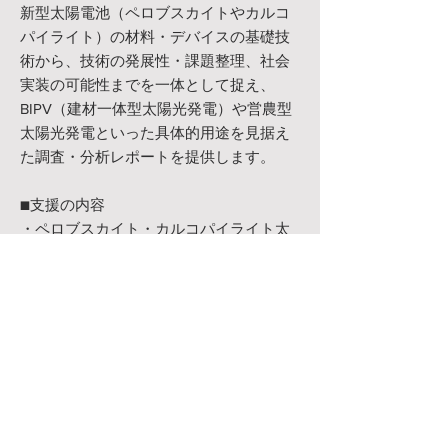
新型太陽電池（ペロブスカイトやカルコ
パイライト）の材料・デバイスの基礎技
術から、技術の発展性・課題整理、社会
実装の可能性までを一体として捉え、
BIPV（建材一体型太陽光発電）や営農型
太陽光発電といった具体的用途を見据え
た調査・分析レポートを提供します。
■支援の内容
・ペロブスカイト・カルコパイライト太
陽電池の基礎技術整理
・技術成熟度（効率・耐久性・製造技
術）の現状と将来展望
・国内外の研究開発・実証動向の調査
・BIPV、営農型太陽光発電など用途別の
適用可能性評価
・技術的優位性・リスクを踏まえた社会
実装シナリオ整理
・事業検討・技術判断に活用可能な調査