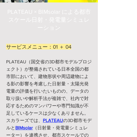
PLATEAU × BIMsolar による都市
スケール日射・発電量シミュレ
ーション
サービスメニュー：01 ＋ 04
PLATEAU（国交省の3D都市モデルプロジ
ェクト）が整備されている日本全国の都
市部において、建物形状や周辺建物によ
る影の影響を考慮した日射量・太陽光発
電量の評価を行いたいものの、データの
取り扱いや解析手法が複雑で、社内で対
応するためのマンパワーや専門知識が不
足しているケースは少なくありません。
スカラーズでは、
PLATEAU
の3D都市モデ
ルと
BIMsolar
（日射量・発電量シミュレ
ーター）を連携させ、都市スケールでの