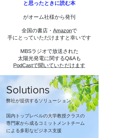
と思ったときに読む本
がオーム社様から発刊
全国の​書店・
Amazon
で
手にとっていただけますと幸いです
MBSラジオで放送された
太陽光発電に関するQ&Aも
PodCastで聞いていただけます
Solutions
弊社が提供するソリューション
国内トップレベルの大学教授クラスの
専門家から成る
コミットメントチーム
による
多彩なビジネス支援